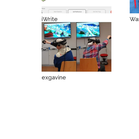
iWrite
Was
exgavine